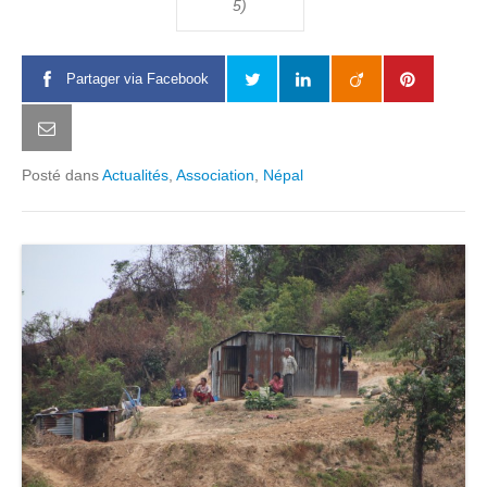
5)
Partager via Facebook
Posté dans
Actualités
,
Association
,
Népal