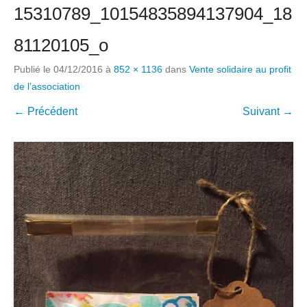
15310789_10154835894137904_18
81120105_o
Publié le
04/12/2016
à
852 × 1136
dans
Vente solidaire au profit
de l’association
← Précédent
Suivant →