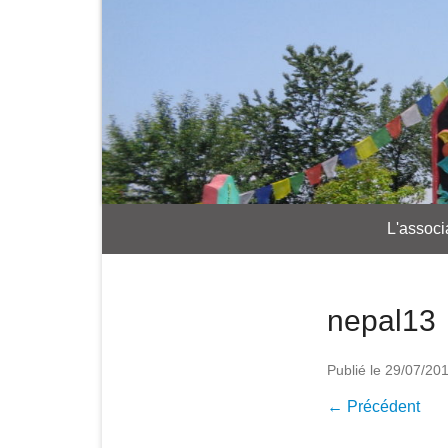
L'associ
nepal13
Publié le
29/07/20
← Précédent