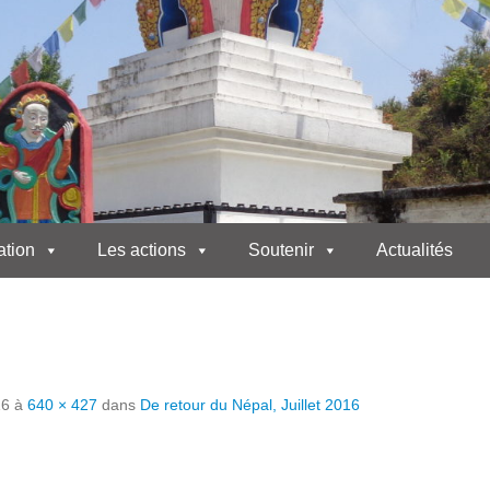
ation
Les actions
Soutenir
Actualités
16
à
640 × 427
dans
De retour du Népal, Juillet 2016