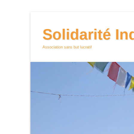
Aller
au
Solidarité I
contenu
Association sans but lucratif